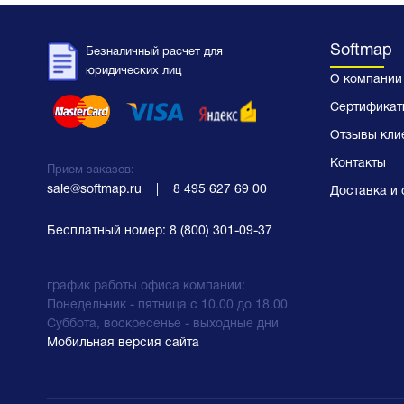
Softmap
Безналичный расчет для
юридических лиц
О компании
Сертификат
Отзывы кли
Контакты
Прием заказов:
sale@softmap.ru
    |    
8 495 627 69 00
Доставка и 
Бесплатный номер:
8 (800) 301-09-37
график работы офиса компании:
Понедельник - пятница с 10.00 до 18.00
Суббота, воскресенье - выходные дни
Мобильная версия сайта