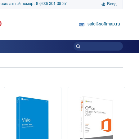
есплатный номер: 8 (800) 301 09 37
Вход
нологии» выражает
Группа компаний Биг Скрин Шоу выра
0
вку SnapGene...
благодарность SoftMap за помощь в
sale@softmap.ru
приобретении Resolume Arena 5......
Читать все отзывы