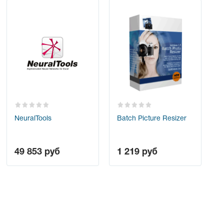
NeuralTools
Batch Picture Resizer
49 853
руб
1 219
руб