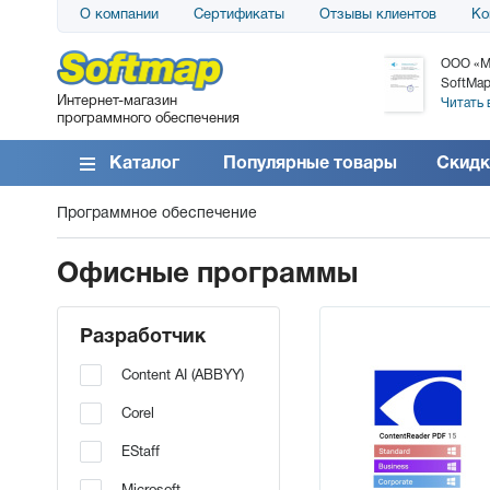
О компании
Сертификаты
Отзывы клиентов
Ко
АО «АТС» благодарит компанию SoftMap за
ООО «М
поставку программного обеспечения SolarWinds
SoftMap
Интернет-магазин
DameWare...
Читать 
программного обеспечения
Читать все отзывы
Каталог
Популярные товары
Скидк
Программное обеспечение
Офисные программы
Разработчик
Content AI (ABBYY)
Corel
EStaff