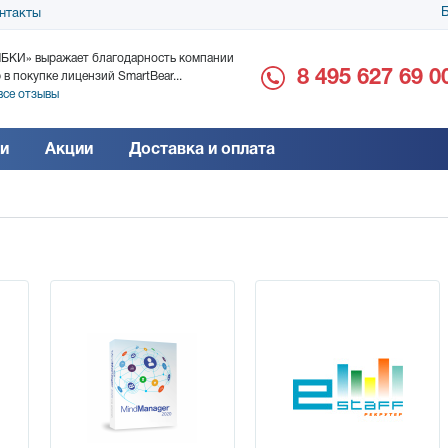
Б
нтакты
БКИ» выражает благодарность компании
ООО «Дока-Генные Тех
8 495 627 69 0
 в покупке лицензий SmartBear...
благодарность за поста
все отзывы
Читать все отзывы
и
Акции
Доставка и оплата