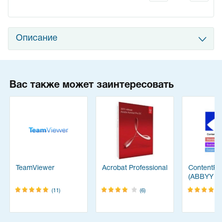
Описание
Вас также может заинтересовать
TeamViewer
Acrobat Professional
ContentRe
(ABBYY
FineReade
(11)
(6)