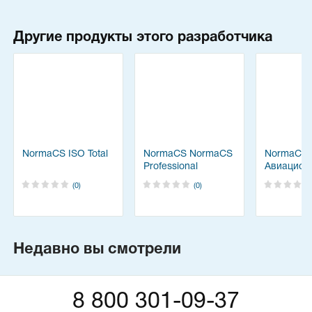
Другие продукты этого разработчика
NormaCS ISO Total
NormaCS NormaCS
NormaCS
Professional
Авиацион
космичес
(0)
(0)
техника
Недавно вы смотрели
8 800 301-09-37