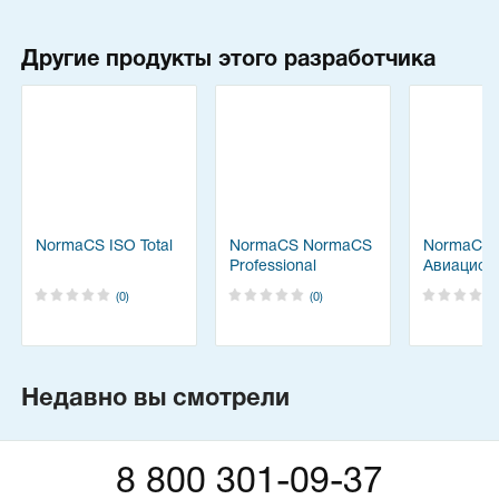
Другие продукты этого разработчика
NormaCS ISO Total
NormaCS NormaCS
NormaCS
Professional
Авиацион
космичес
(0)
(0)
техника
Недавно вы смотрели
8 800 301-09-37