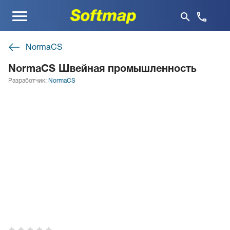
Меню
NormaCS
NormaCS Швейная промышленность
Разработчик:
NormaCS