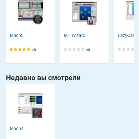
Mach3
Mill Wizard
LazyCam 
(2)
(0)
Недавно вы смотрели
Mach4