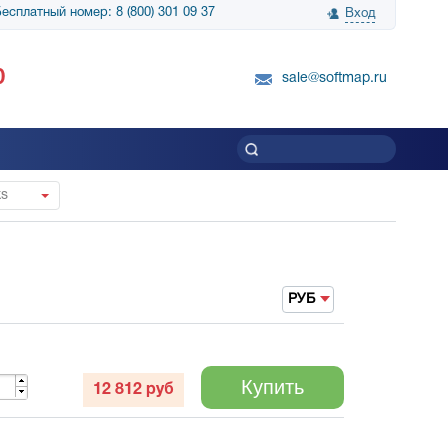
есплатный номер: 8 (800) 301 09 37
Вход
нологии» выражает
Группа компаний Биг Скрин Шоу выра
0
вку SnapGene...
благодарность SoftMap за помощь в
sale@softmap.ru
приобретении Resolume Arena 5......
Читать все отзывы
ks
РУБ
Купить
12 812
руб