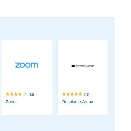
(12)
(16)
Zoom
Resolume Arena
PortSwig
Suite