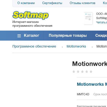
О компании
Сертификаты
Отзывы клиентов
Ко
АО «АТС» благодарит компанию SoftMap за
ООО «М
поставку программного обеспечения SolarWinds
SoftMap
Интернет-магазин
DameWare...
Читать 
программного обеспечения
Читать все отзывы
Каталог
Популярные товары
Скидк
Программное обеспечение
Motionworks
Motion
Motionwork
Motionworks M
MMTC4D
Срок пост
Бессрочная лицензия.