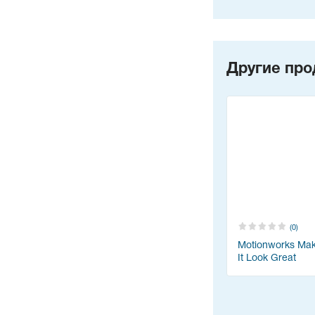
Другие про
(0)
Motionworks Mak
It Look Great