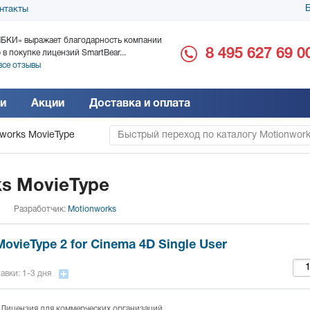
Б
нтакты
БКИ» выражает благодарность компании
ООО «Дока-Генные Тех
8 495 627 69 0
 в покупке лицензий SmartBear...
благодарность за поста
все отзывы
Читать все отзывы
и
Акции
Доставка и оплата
works MovieType
Быстрый переход по каталогу Motionwor
s MovieType
Разработчик:
Motionworks
ovieType 2 for Cinema 4D Single User
авки: 1-3 дня
 Лицензия для коммерческих организаций.