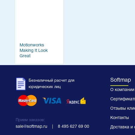
Motionworks
Making It Look
Great
Softmap
Безналичный расчет для
юридических лиц
О компании
Сертификат
Отзывы кли
Контакты
Прием заказов:
sale@softmap.ru
    |    
8 495 627 69 00
Доставка и 