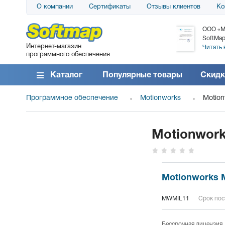
О компании
Сертификаты
Отзывы клиентов
Ко
АО «АТС» благодарит компанию SoftMap за
ООО «М
поставку программного обеспечения SolarWinds
SoftMap
Интернет-магазин
DameWare...
Читать 
программного обеспечения
Читать все отзывы
Каталог
Популярные товары
Скидк
Программное обеспечение
Motionworks
Motion
Motionwork
Motionworks M
MWMIL11
Срок пос
Бессрочная лицензия.