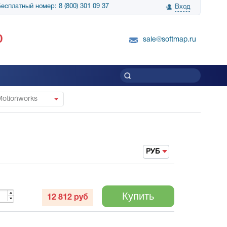
есплатный номер: 8 (800) 301 09 37
Вход
нологии» выражает
Группа компаний Биг Скрин Шоу выра
0
вку SnapGene...
благодарность SoftMap за помощь в
sale@softmap.ru
приобретении Resolume Arena 5......
Читать все отзывы
Motionworks
РУБ
Купить
12 812
руб