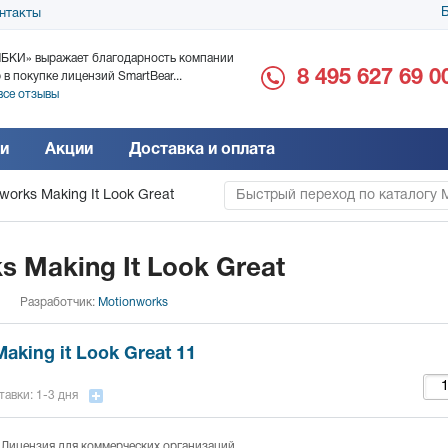
Б
нтакты
БКИ» выражает благодарность компании
ООО «Дока-Генные Тех
8 495 627 69 0
 в покупке лицензий SmartBear...
благодарность за поста
все отзывы
Читать все отзывы
и
Акции
Доставка и оплата
works Making It Look Great
Быстрый переход по каталогу 
s Making It Look Great
Разработчик:
Motionworks
aking it Look Great 11
тавки: 1-3 дня
 Лицензия для коммерческих организаций.