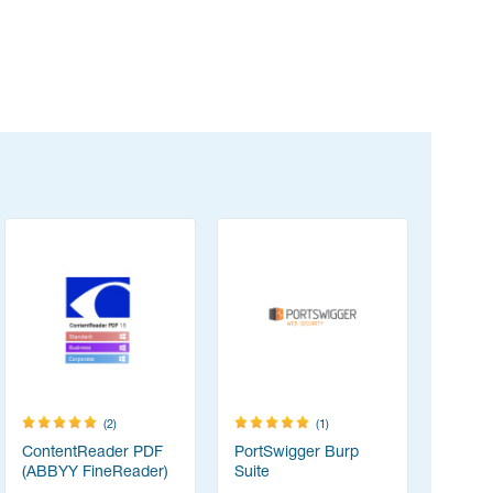
(2)
(1)
ContentReader PDF
PortSwigger Burp
PDF-XCha
(ABBYY FineReader)
Suite