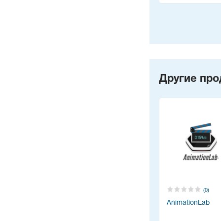
Другие про
(0)
AnimationLab