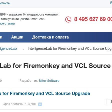
Б
нтакты
БКИ» выражает благодарность компании
ООО «Дока-Генные Тех
8 495 627 69 0
 в покупке лицензий SmartBear...
благодарность за поста
все отзывы
Читать все отзывы
и
Акции
Доставка и оплата
lligenceLab
IntelligenceLab for Firemonkey and VCL Source Upg
eLab for Firemonkey and VCL Source
 0
Разработчик:
Mitov Software
ab for Firemonkey and VCL Source Upgrade
Срок поставки: 1-3 дня