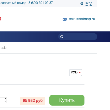
есплатный номер: 8 (800) 301 09 37
Вход
нологии» выражает
Группа компаний Биг Скрин Шоу выра
0
вку SnapGene...
благодарность SoftMap за помощь в
sale@softmap.ru
приобретении Resolume Arena 5......
Читать все отзывы
rade
РУБ
Купить
95 982
руб