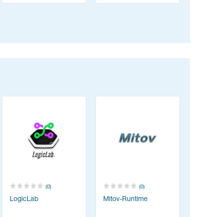
(0)
(0)
LogicLab
Mitov-Runtime