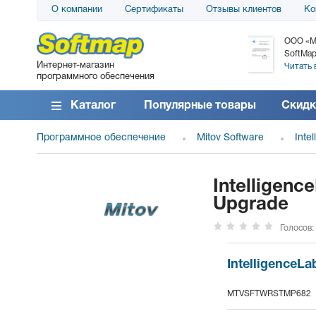
О компании
Сертификаты
Отзывы клиентов
Ко
АО «АТС» благодарит компанию SoftMap за
ООО «М
поставку программного обеспечения SolarWinds
SoftMap
Интернет-магазин
DameWare...
Читать 
программного обеспечения
Читать все отзывы
Каталог
Популярные товары
Скидк
Программное обеспечение
Mitov Software
Inte
Intelligenc
Upgrade
Голосов:
IntelligenceL
MTVSFTWRSTMP682