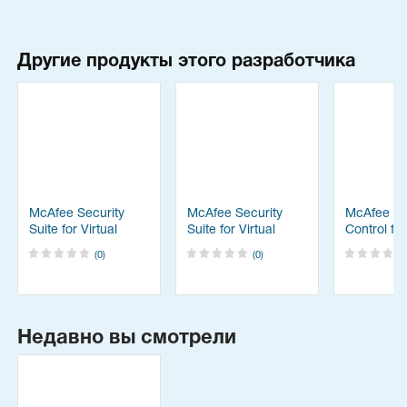
Другие продукты этого разработчика
McAfee Security
McAfee Security
McAfee Ap
Suite for Virtual
Suite for Virtual
Control fo
Desktop
Desktop
(0)
(0)
Infrastructure (VDI)
Infrastructure (VDI)
(Продление
технической
поддержки на 1
год)
Недавно вы смотрели