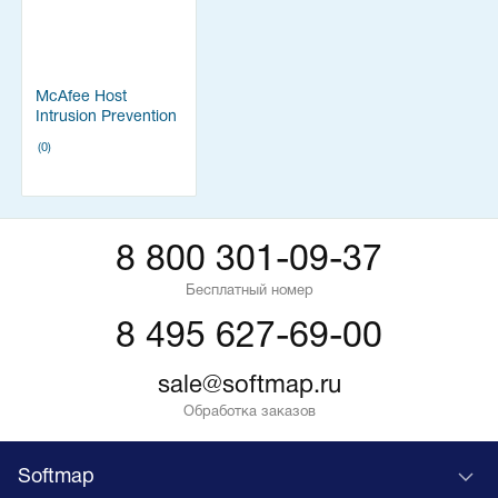
McAfee Host
Intrusion Prevention
for Servers With
(0)
ePO (Продление
технической
поддержки на 1
год)
8 800 301-09-37
Бесплатный номер
8 495 627-69-00
sale@softmap.ru
Обработка заказов
Softmap