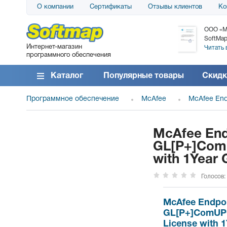
О компании
Сертификаты
Отзывы клиентов
Ко
АО «АТС» благодарит компанию SoftMap за
ООО «М
поставку программного обеспечения SolarWinds
SoftMap
Интернет-магазин
DameWare...
Читать 
программного обеспечения
Читать все отзывы
Каталог
Популярные товары
Скидк
Программное обеспечение
McAfee
McAfee End
McAfee Endp
GL[P+]ComU
with 1Year 
Голосов:
McAfee Endpoin
GL[P+]ComUPG
License with 