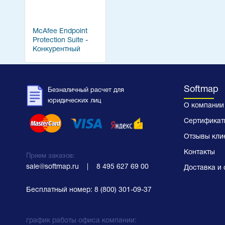
McAfee Endpoint
Protection Suite -
Конкурентный
переход на
двухлетнюю
лицензию с 2
годами
Softmap
Безналичный расчет для
технической
юридических лиц
поддержки
О компании
Сертификат
Отзывы кли
Контакты
Прием заказов:
sale@softmap.ru
    |    
8 495 627 69 00
Доставка и 
Бесплатный номер:
8 (800) 301-09-37
график работы офиса компании: