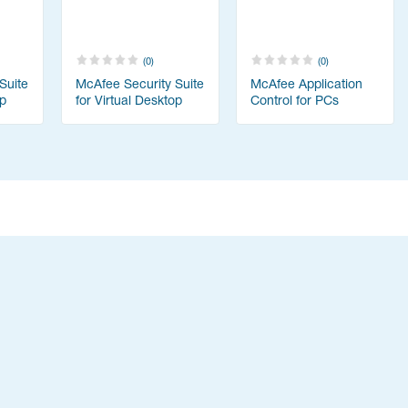
(0)
(0)
Suite
McAfee Security Suite
McAfee Application
op
for Virtual Desktop
Control for PCs
I)
Infrastructure (VDI)
(Продление
технической
поддержки на 1 год)