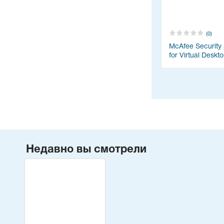
(0)
McAfee Security 
for Virtual Deskt
Infrastructure (VD
Недавно вы смотрели