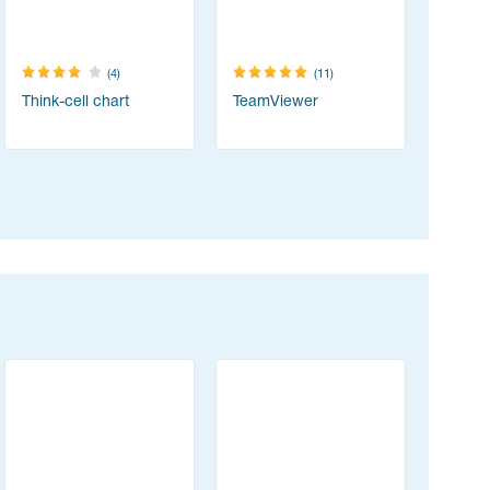
(4)
(11)
Think-cell chart
TeamViewer
vMix