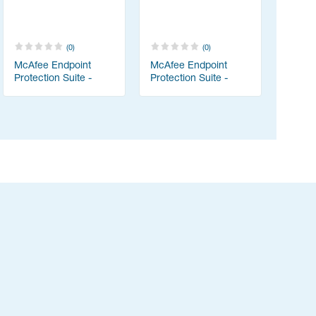
(0)
(0)
McAfee Endpoint
McAfee Endpoint
Protection Suite -
Protection Suite -
Конкурентный
Конкурентный
переход с 2 годами
переход с 3 годами
технической
технической
поддержки
поддержки