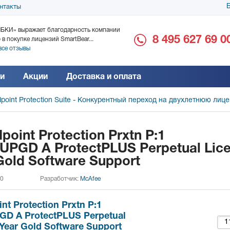
Б
нтакты
БКИ» выражает благодарность компании
ООО «Дока-Генные Тех
8 495 627 69 0
 в покупке лицензий SmartBear...
благодарность за поста
все отзывы
Читать все отзывы
и
Акции
Доставка и оплата
point Protection Suite - Конкурентный переход на двухлетнюю ли
oint Protection Prxtn P:1
PGD A ProtectPLUS Perpetual Lic
Gold Software Support
 0
Разработчик:
McAfee
t Protection Prxtn P:1
D A ProtectPLUS Perpetual
1Year Gold Software Support