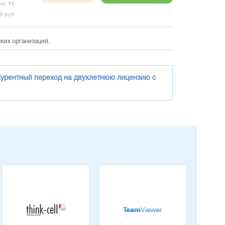
ум:
11
66
руб
ских организаций.
онкурентный переход на двухлетнюю лицензию с