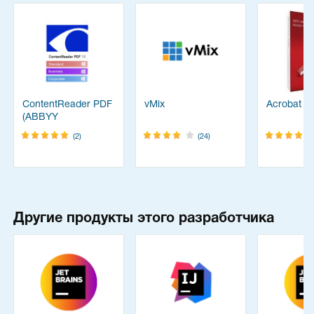
ContentReader PDF
vMix
Acrobat Pr
(ABBYY
FineReader)
(2)
(24)
Другие продукты этого разработчика