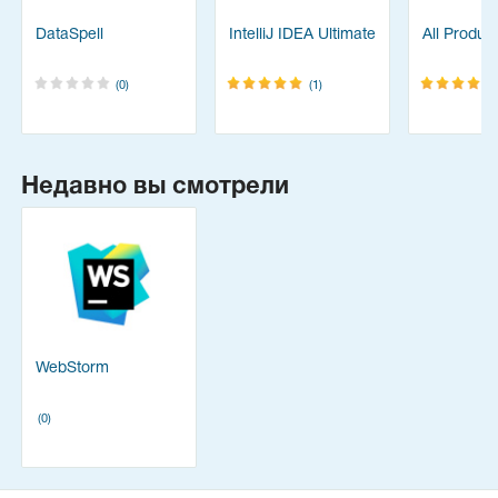
DataSpell
IntelliJ IDEA Ultimate
All Produc
(0)
(1)
Недавно вы смотрели
WebStorm
(0)