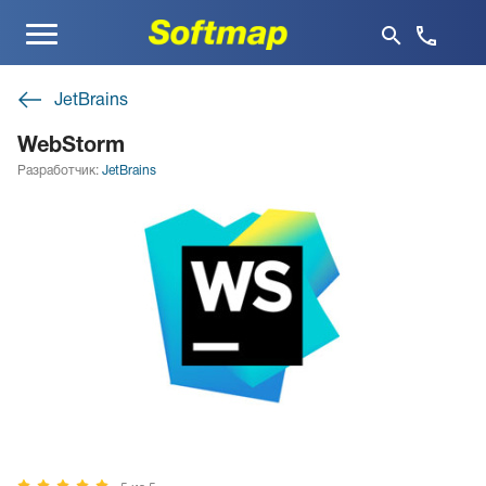
Меню
JetBrains
WebStorm
Разработчик:
JetBrains