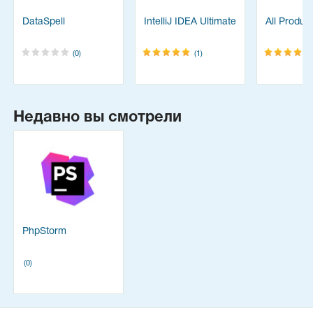
DataSpell
IntelliJ IDEA Ultimate
All Produc
(0)
(1)
Недавно вы смотрели
PhpStorm
(0)