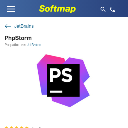
Меню
JetBrains
PhpStorm
Разработчик:
JetBrains