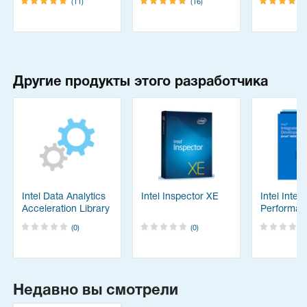
(11)
(16)
Другие продукты этого разработчика
Intel Data Analytics
Intel Inspector XE
Intel Integ
Acceleration Library
Performan
Primitives 
(0)
(0)
Недавно вы смотрели