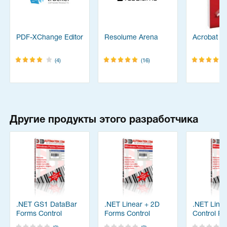
PDF-XChange Editor
Resolume Arena
Acrobat Pr
(4)
(16)
Другие продукты этого разработчика
.NET GS1 DataBar
.NET Linear + 2D
.NET Line
Forms Control
Forms Control
Control P
Package
Package