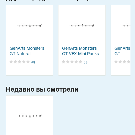
GenArts Monsters
GenArts Monsters
GenArts M
GT Natural
GT VFX Mini Packs
GT
Phenomena Theme
(0)
(0)
Pack
Недавно вы смотрели