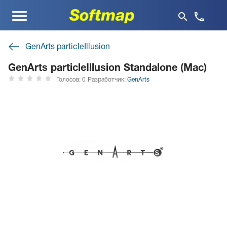
Меню
GenArts particleIllusion
GenArts particleIllusion Standalone (Mac)
Голосов: 0
Разработчик:
GenArts