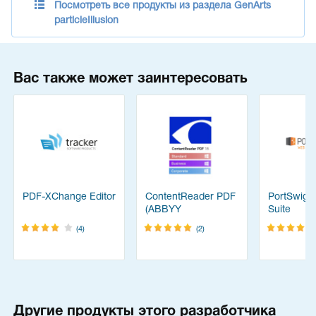
Посмотреть все продукты из раздела GenArts
particleIllusion
Вас также может заинтересовать
PDF-XChange Editor
ContentReader PDF
PortSwigg
(ABBYY
Suite
FineReader)
(4)
(2)
Другие продукты этого разработчика