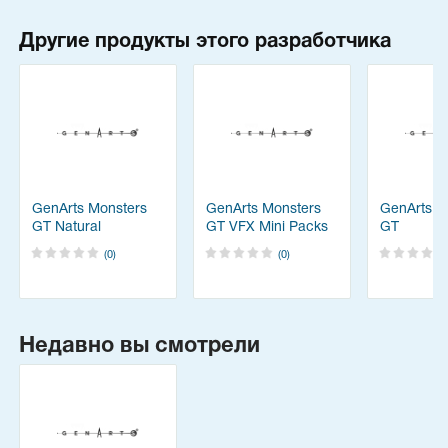
Другие продукты этого разработчика
GenArts Monsters
GenArts Monsters
GenArts M
GT Natural
GT VFX Mini Packs
GT
Phenomena Theme
(0)
(0)
Pack
Недавно вы смотрели