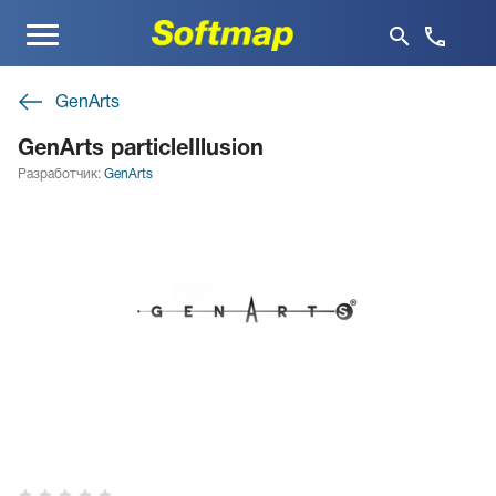
Меню
GenArts
GenArts particleIllusion
Разработчик:
GenArts