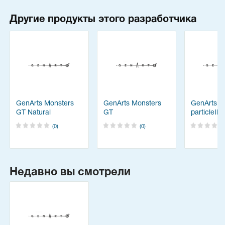
Другие продукты этого разработчика
GenArts Monsters
GenArts Monsters
GenArts
GT Natural
GT
particleIll
Phenomena Theme
(0)
(0)
Pack
Недавно вы смотрели