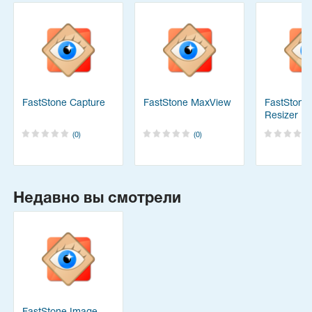
FastStone Capture
FastStone MaxView
FastStone
Resizer
(0)
(0)
Недавно вы смотрели