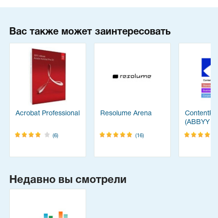
Вас также может заинтересовать
Acrobat Professional
Resolume Arena
ContentRe
(ABBYY
FineReade
(6)
(16)
Недавно вы смотрели