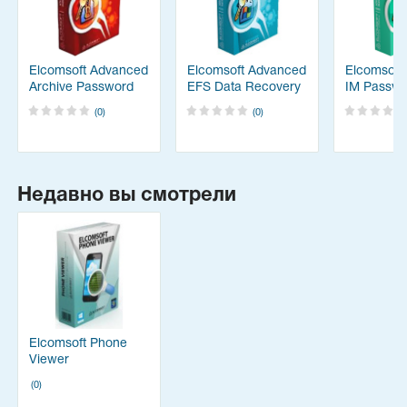
Elcomsoft Advanced
Elcomsoft Advanced
Elcomsoft
Archive Password
EFS Data Recovery
IM Passwo
Recovery
Recovery
(0)
(0)
Недавно вы смотрели
Elcomsoft Phone
Viewer
(0)