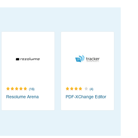
(16)
(4)
Resolume Arena
PDF-XChange Editor
vMix