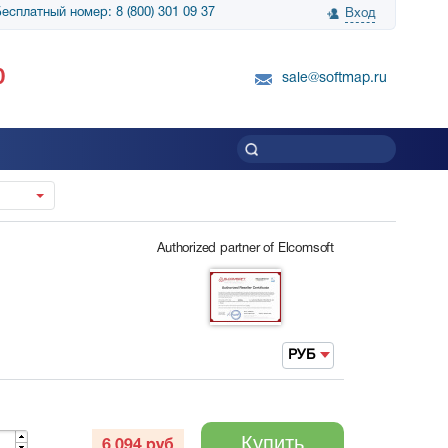
есплатный номер: 8 (800) 301 09 37
Вход
нологии» выражает
Группа компаний Биг Скрин Шоу выра
0
вку SnapGene...
благодарность SoftMap за помощь в
sale@softmap.ru
приобретении Resolume Arena 5......
Читать все отзывы
Authorized partner of Elcomsoft
РУБ
Купить
6 094
руб