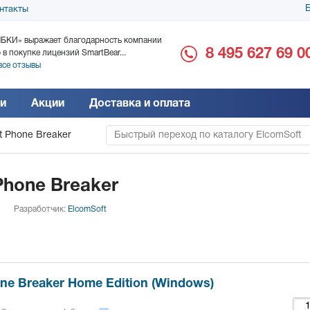
Б
нтакты
БКИ» выражает благодарность компании
ООО «Дока-Генные Тех
8 495 627 69 0
 в покупке лицензий SmartBear...
благодарность за поста
все отзывы
Читать все отзывы
и
Акции
Доставка и оплата
t Phone Breaker
Быстрый переход по каталогу ElcomSoft
Phone Breaker
Разработчик:
ElcomSoft
ne Breaker Home Edition (Windows)