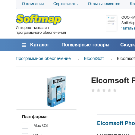
О компании
Сертификаты
Отзывы клиентов
Ко
АО «АТС» благодарит компанию SoftMap за
ООО «М
поставку программного обеспечения SolarWinds
SoftMap
Интернет-магазин
DameWare...
Читать 
программного обеспечения
Читать все отзывы
Каталог
Популярные товары
Скидк
Программное обеспечение
ElcomSoft
Elcomsof
Elcomsoft 
Платформа:
Elcomsoft Pho
Mac OS