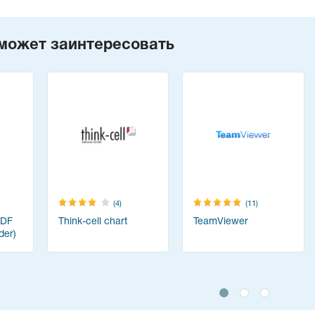
может заинтересовать
(4)
(11)
PDF
Think-cell chart
TeamViewer
der)