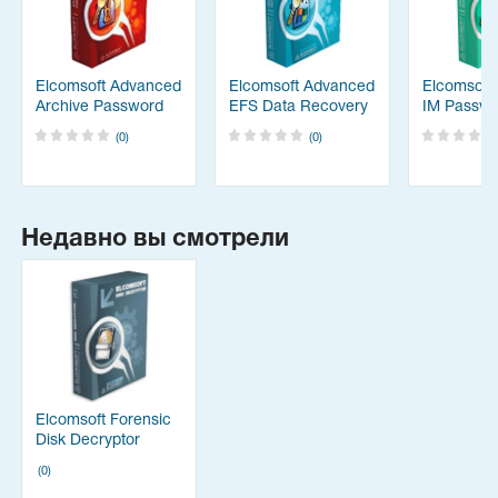
Elcomsoft Advanced
Elcomsoft Advanced
Elcomsoft
Archive Password
EFS Data Recovery
IM Passwo
Recovery
Recovery
(0)
(0)
Недавно вы смотрели
Elcomsoft Forensic
Disk Decryptor
(0)