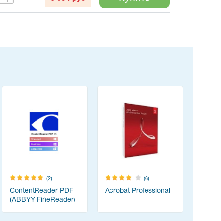
(2)
(6)
ContentReader PDF
Acrobat Professional
TeamVie
(ABBYY FineReader)