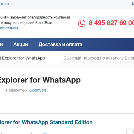
Б
нтакты
БКИ» выражает благодарность компании
ООО «Дока-Генные Тех
8 495 627 69 0
 в покупке лицензий SmartBear...
благодарность за поста
все отзывы
Читать все отзывы
и
Акции
Доставка и оплата
t Explorer for WhatsApp
Быстрый переход по каталогу Elco
Explorer for WhatsApp
Разработчик:
ElcomSoft
lorer for WhatsApp Standard Edition