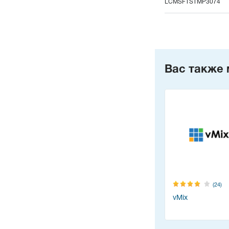
LCMSFTSTMP3074
Вас также 
(24)
vMix