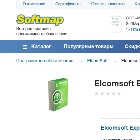
О компании
Сертификаты
Отзывы клиентов
Ко
АО «АТС» благодарит компанию SoftMap за
ООО «М
поставку программного обеспечения SolarWinds
SoftMap
Интернет-магазин
DameWare...
Читать 
программного обеспечения
Читать все отзывы
Каталог
Популярные товары
Скидк
Программное обеспечение
ElcomSoft
Elcomsof
Elcomsoft 
Elcomsoft Exp