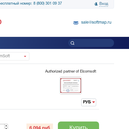
есплатный номер: 8 (800) 301 09 37
Вход
нологии» выражает
Группа компаний Биг Скрин Шоу выра
0
вку SnapGene...
благодарность SoftMap за помощь в
sale@softmap.ru
приобретении Resolume Arena 5......
Читать все отзывы
mSoft
Authorized partner of Elcomsoft
РУБ
Купить
6 094
руб