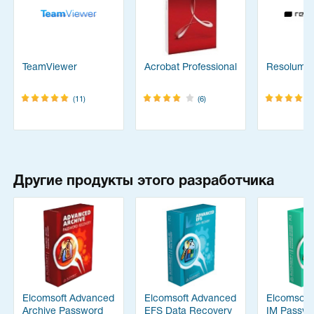
TeamViewer
Acrobat Professional
Resolume
(11)
(6)
Другие продукты этого разработчика
Elcomsoft Advanced
Elcomsoft Advanced
Elcomsoft
Archive Password
EFS Data Recovery
IM Passwo