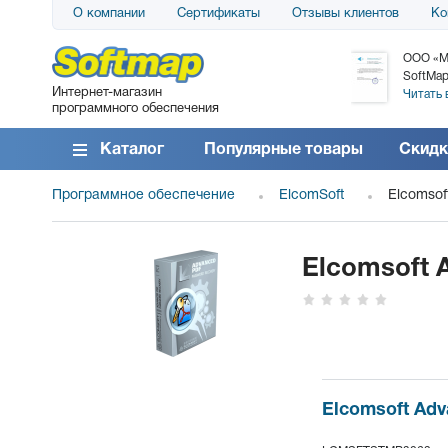
О компании
Сертификаты
Отзывы клиентов
Ко
АО «АТС» благодарит компанию SoftMap за
ООО «М
поставку программного обеспечения SolarWinds
SoftMap
Интернет-магазин
DameWare...
Читать 
программного обеспечения
Читать все отзывы
Каталог
Популярные товары
Скидк
Программное обеспечение
ElcomSoft
Elcomsof
Elcomsoft 
Elcomsoft Adv