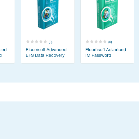
(0)
(0)
ced
Elcomsoft Advanced
Elcomsoft Advanced
d
EFS Data Recovery
IM Password
Recovery