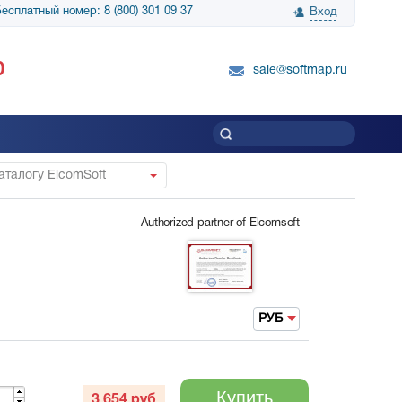
есплатный номер: 8 (800) 301 09 37
Вход
нологии» выражает
Группа компаний Биг Скрин Шоу выра
0
вку SnapGene...
благодарность SoftMap за помощь в
sale@softmap.ru
приобретении Resolume Arena 5......
Читать все отзывы
аталогу ElcomSoft
Authorized partner of Elcomsoft
РУБ
Купить
3 654
руб