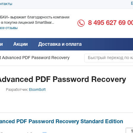
Б
нтакты
БКИ» выражает благодарность компании
ООО «Дока-Генные Тех
8 495 627 69 0
 в покупке лицензий SmartBear...
благодарность за поста
все отзывы
Читать все отзывы
и
Акции
Доставка и оплата
t Advanced PDF Password Recovery
Быстрый переход по к
Advanced PDF Password Recovery
Разработчик:
ElcomSoft
anced PDF Password Recovery Standard Edition