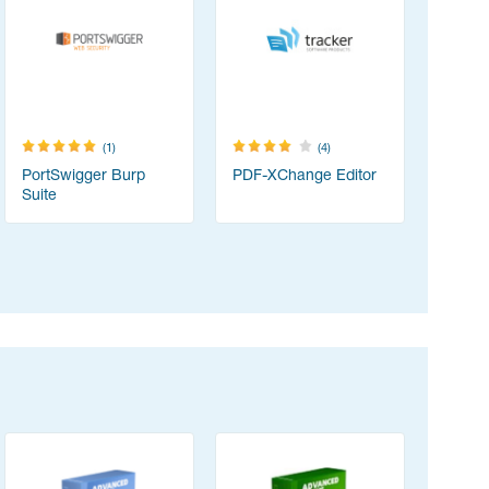
(1)
(4)
PortSwigger Burp
PDF-XChange Editor
Content
Suite
(ABBYY 