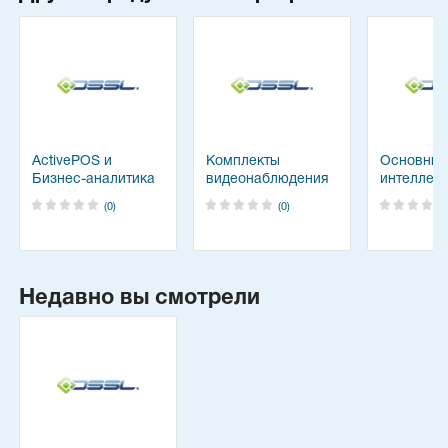
ActivePOS и
Комплекты
Основны
Бизнес-аналитика
видеонаблюдения
интеллек
TRASSIR
для IP систем
модули T
(0)
(0)
Недавно вы смотрели