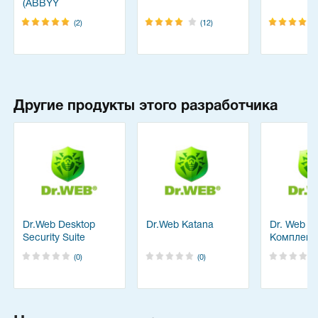
(ABBYY
FineReader)
(2)
(12)
Другие продукты этого разработчика
Dr.Web Desktop
Dr.Web Katana
Dr. Web
Security Suite
Комплекс
решения
(0)
(0)