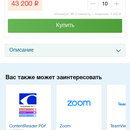
q
43 200
Минимум:
10
Стоимость 1 лицензии:
4 320
q
Купить
Описание
Вас также может заинтересовать
ContentReader PDF
Zoom
TeamView