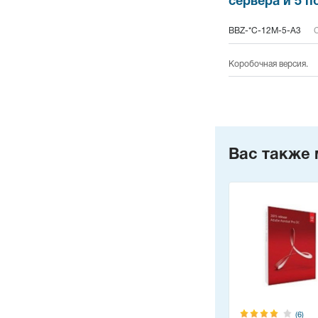
сервера и 5 п
BBZ-*C-12M-5-A3
С
Коробочная версия.
Вас также 
(6)