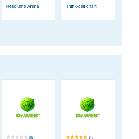
Resolume Arena
Think-cell chart
Content
(ABBYY 
(0)
(1)