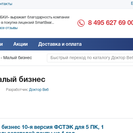
Б
нтакты
БКИ» выражает благодарность компании
ООО «Дока-Генные Тех
8 495 627 69 0
 в покупке лицензий SmartBear...
благодарность за поста
все отзывы
Читать все отзывы
и
Акции
Доставка и оплата
 - Малый бизнес
Быстрый переход по каталогу Доктор Ве
алый бизнес
Разработчик:
Доктор Веб
 бизнес 10-я версия ФСТЭК для 5 ПК, 1