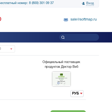
есплатный номер: 8 (800) 301 09 37
Вход
нологии» выражает
Группа компаний Биг Скрин Шоу выра
0
вку SnapGene...
благодарность SoftMap за помощь в
sale@softmap.ru
приобретении Resolume Arena 5......
Читать все отзывы
б
Официальный поставщик
продуктов Доктор Веб
РУБ