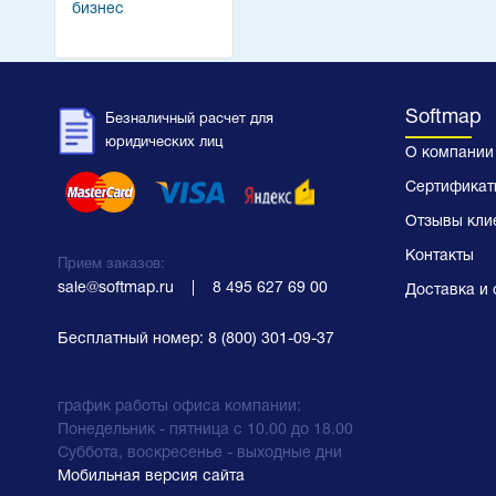
бизнес
Softmap
Безналичный расчет для
юридических лиц
О компании
Сертификат
Отзывы кли
Контакты
Прием заказов:
sale@softmap.ru
    |    
8 495 627 69 00
Доставка и 
Бесплатный номер:
8 (800) 301-09-37
график работы офиса компании:
Понедельник - пятница с 10.00 до 18.00
Суббота, воскресенье - выходные дни
Мобильная версия сайта