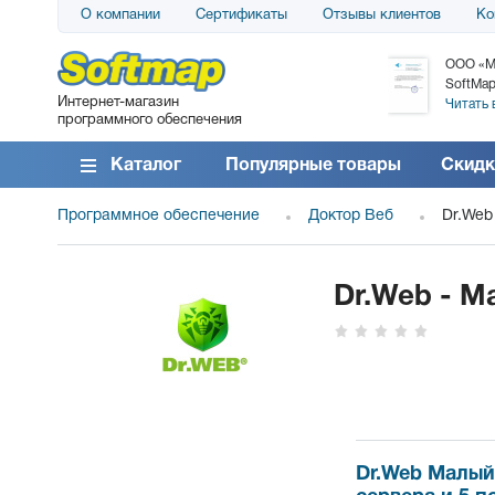
О компании
Сертификаты
Отзывы клиентов
Ко
АО «АТС» благодарит компанию SoftMap за
ООО «М
поставку программного обеспечения SolarWinds
SoftMap
Интернет-магазин
DameWare...
Читать 
программного обеспечения
Читать все отзывы
Каталог
Популярные товары
Скидк
Программное обеспечение
Доктор Веб
Dr.Web
Dr.Web - М
Dr.Web Малый