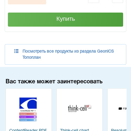
Купить
Посмотреть все продукты из раздела GeoniCS
Топоплан
Вас также может заинтересовать
ContentReader PDF
Think-cell chart
Resolume