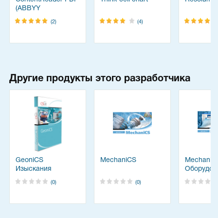
(ABBYY
FineReader)
(2)
(4)
Другие продукты этого разработчика
GeoniCS
MechaniCS
MechaniC
Изыскания
Оборудов
(0)
(0)