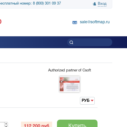
есплатный номер: 8 (800) 301 09 37
Вход
нологии» выражает
Группа компаний Биг Скрин Шоу выра
0
вку SnapGene...
благодарность SoftMap за помощь в
sale@softmap.ru
приобретении Resolume Arena 5......
Читать все отзывы
Authorized partner of Csoft
РУБ
Купить
112 200
руб