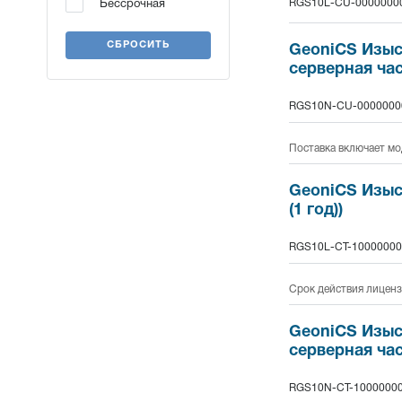
RGS10L-CU-0000000
Бессрочная
СБРОСИТЬ
GeoniCS Изыск
серверная час
RGS10N-CU-0000000
Поставка включает мо
GeoniCS Изыск
(1 год))
RGS10L-CT-10000000
Срок действия лиценз
GeoniCS Изыск
серверная част
RGS10N-CT-1000000