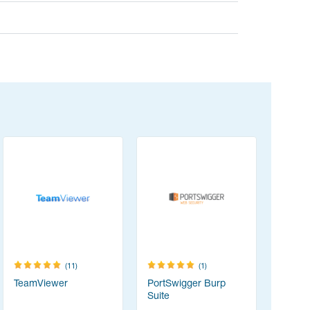
(11)
(1)
TeamViewer
PortSwigger Burp
Content
Suite
(ABBYY 