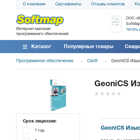
О компании
Сертификаты
Отзывы клиентов
Ко
АО «АТС» благодарит компанию SoftMap за
ООО «М
поставку программного обеспечения SolarWinds
SoftMap
Интернет-магазин
DameWare...
Читать 
программного обеспечения
Читать все отзывы
Каталог
Популярные товары
Скидк
Программное обеспечение
Csoft
GeoniCS Изы
GeoniCS И
Срок лицензии:
GeoniCS Изыск
1 год