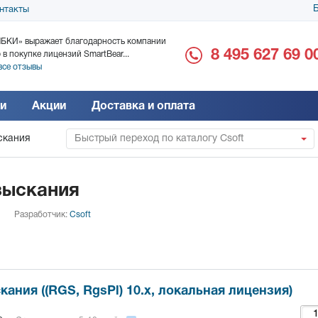
Б
нтакты
БКИ» выражает благодарность компании
ООО «Дока-Генные Тех
8 495 627 69 0
 в покупке лицензий SmartBear...
благодарность за поста
все отзывы
Читать все отзывы
и
Акции
Доставка и оплата
скания
Быстрый переход по каталогу Csoft
зыскания
Разработчик:
Csoft
ания ((RGS, RgsPl) 10.x, локальная лицензия)