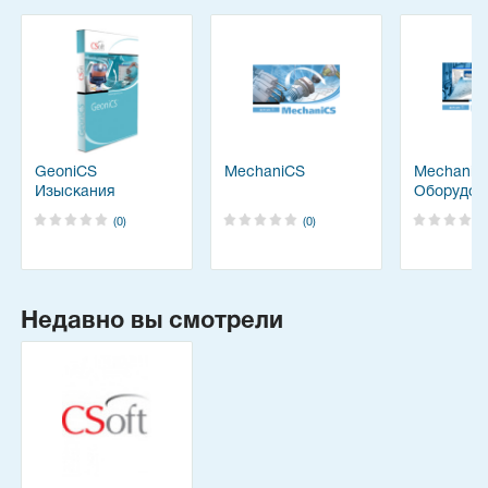
GeoniCS
MechaniCS
MechaniC
Изыскания
Оборудов
(0)
(0)
Недавно вы смотрели