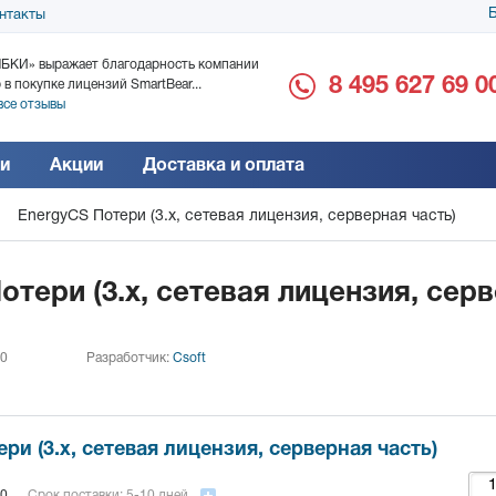
Б
нтакты
БКИ» выражает благодарность компании
ООО «Дока-Генные Тех
8 495 627 69 0
 в покупке лицензий SmartBear...
благодарность за поста
все отзывы
Читать все отзывы
и
Акции
Доставка и оплата
EnergyCS Потери (3.x, сетевая лицензия, серверная часть)
отери (3.x, сетевая лицензия, сер
 0
Разработчик:
Csoft
ри (3.x, сетевая лицензия, серверная часть)
0
Срок поставки: 5-10 дней