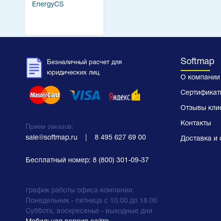
EnergyCS
Softmap
Безналичный расчет для
юридических лиц
О компании
Сертификат
Отзывы кли
Контакты
Прием заказов:
sale@softmap.ru
    |    
8 495 627 69 00
Доставка и 
Бесплатный номер:
8 (800) 301-09-37
график работы офиса компании:
Понедельник - пятница с 10.00 до 18.00
Суббота, воскресенье - выходные дни