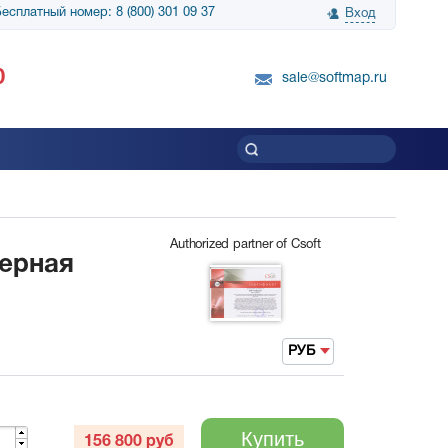
есплатный номер: 8 (800) 301 09 37
Вход
нологии» выражает
Группа компаний Биг Скрин Шоу выра
0
вку SnapGene...
благодарность SoftMap за помощь в
sale@softmap.ru
приобретении Resolume Arena 5......
Читать все отзывы
Authorized partner of Csoft
верная
РУБ
Купить
156 800
руб