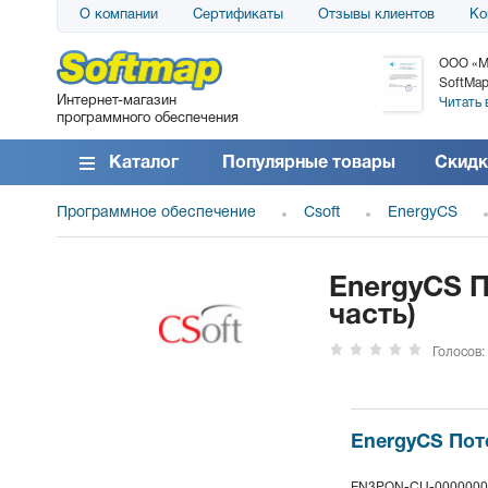
О компании
Сертификаты
Отзывы клиентов
Ко
АО «АТС» благодарит компанию SoftMap за
ООО «М
поставку программного обеспечения SolarWinds
SoftMap
Интернет-магазин
DameWare...
Читать 
программного обеспечения
Читать все отзывы
Каталог
Популярные товары
Скидк
Программное обеспечение
Csoft
EnergyCS
EnergyCS П
часть)
Голосов:
EnergyCS Поте
EN3PON-CU-0000000