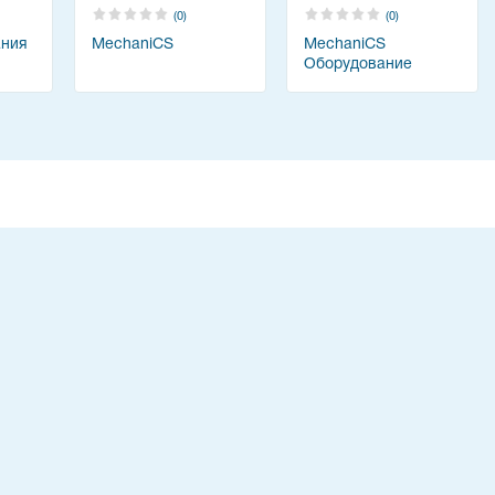
(0)
(0)
ания
MechaniCS
MechaniCS
Оборудование