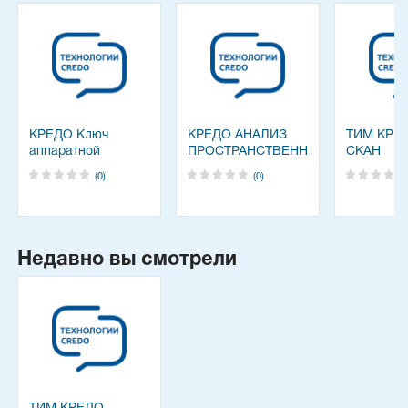
КРЕДО Ключ
КРЕДО АНАЛИЗ
ТИМ КРЕ
аппаратной
ПРОСТРАНСТВЕННЫХ
СКАН
защиты
ДАННЫХ
(0)
(0)
Недавно вы смотрели