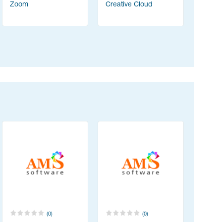
Zoom
Creative Cloud
Content
(ABBYY 
(0)
(0)