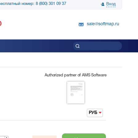
есплатный номер: 8 (800) 301 09 37
Вход
нологии» выражает
Группа компаний Биг Скрин Шоу выра
0
вку SnapGene...
благодарность SoftMap за помощь в
sale@softmap.ru
приобретении Resolume Arena 5......
Читать все отзывы
Authorized partner of AMS Software
РУБ