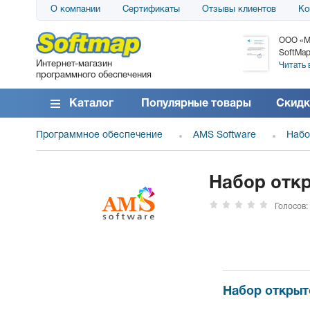
О компании
Сертификаты
Отзывы клиентов
Ко
АО «АТС» благодарит компанию SoftMap за
ООО «М
поставку программного обеспечения SolarWinds
SoftMap
Интернет-магазин
DameWare...
Читать 
программного обеспечения
Читать все отзывы
Каталог
Популярные товары
Скидк
Программное обеспечение
AMS Software
Набо
Набор отк
Голосов:
Набор откры