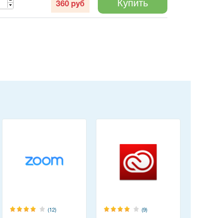
Купить
360
руб
(12)
(9)