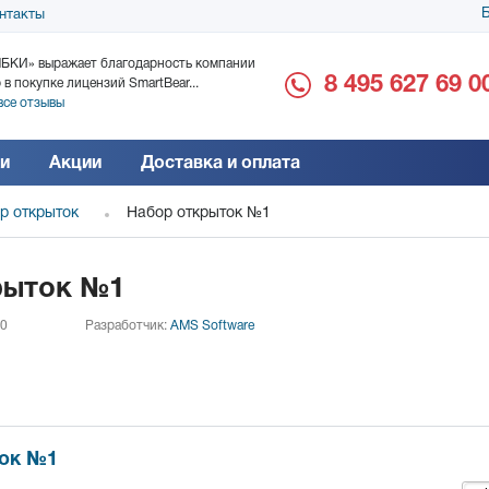
Б
нтакты
БКИ» выражает благодарность компании
ООО «Дока-Генные Тех
8 495 627 69 0
 в покупке лицензий SmartBear...
благодарность за поста
все отзывы
Читать все отзывы
и
Акции
Доставка и оплата
р открыток
Набор открыток №1
рыток №1
 0
Разработчик:
AMS Software
ток №1