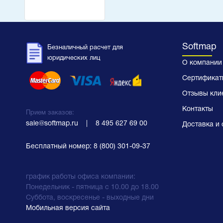
Softmap
Безналичный расчет для
юридических лиц
О компании
Сертификат
Отзывы кли
Контакты
Прием заказов:
sale@softmap.ru
    |    
8 495 627 69 00
Доставка и 
Бесплатный номер:
8 (800) 301-09-37
график работы офиса компании:
Понедельник - пятница с 10.00 до 18.00
Суббота, воскресенье - выходные дни
Мобильная версия сайта