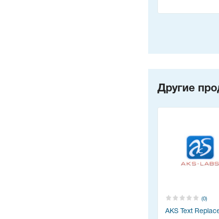
Другие про
(0)
AKS Text Replac