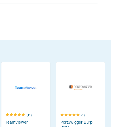
(11)
(1)
TeamViewer
PortSwigger Burp
Content