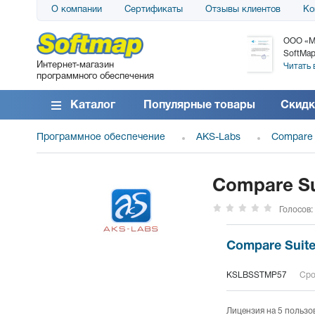
О компании
Сертификаты
Отзывы клиентов
Ко
АО «АТС» благодарит компанию SoftMap за
ООО «М
поставку программного обеспечения SolarWinds
SoftMap
Интернет-магазин
DameWare...
Читать 
программного обеспечения
Читать все отзывы
Каталог
Популярные товары
Скидк
Программное обеспечение
AKS-Labs
Compare 
Compare Sui
Голосов:
Compare Suite
KSLBSSTMP57
Сро
Лицензия на 5 пользо