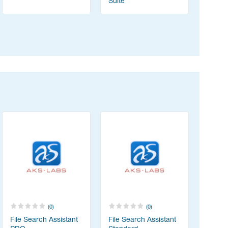
Suite
(ABBYY 
(0)
(0)
File Search Assistant
File Search Assistant