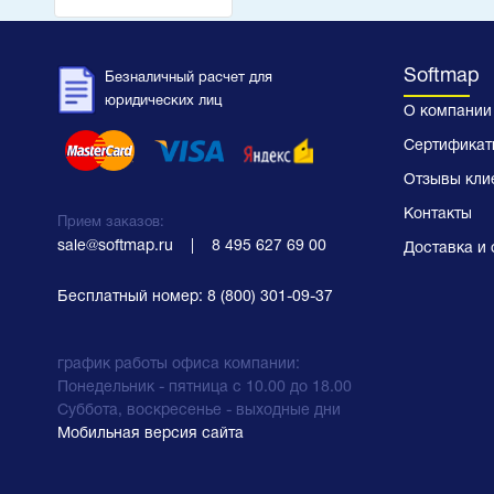
Softmap
Безналичный расчет для
юридических лиц
О компании
Сертификат
Отзывы кли
Контакты
Прием заказов:
sale@softmap.ru
    |    
8 495 627 69 00
Доставка и 
Бесплатный номер:
8 (800) 301-09-37
график работы офиса компании:
Понедельник - пятница с 10.00 до 18.00
Суббота, воскресенье - выходные дни
Мобильная версия сайта