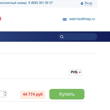
есплатный номер: 8 (800) 301 09 37
Вход
нологии» выражает
Группа компаний Биг Скрин Шоу выра
0
вку SnapGene...
благодарность SoftMap за помощь в
sale@softmap.ru
приобретении Resolume Arena 5......
Читать все отзывы
РУБ
Купить
44 774
руб