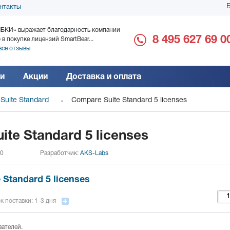
Б
нтакты
БКИ» выражает благодарность компании
ООО «Дока-Генные Тех
8 495 627 69 0
 в покупке лицензий SmartBear...
благодарность за поста
все отзывы
Читать все отзывы
и
Акции
Доставка и оплата
Suite Standard
Compare Suite Standard 5 licenses
te Standard 5 licenses
 0
Разработчик:
AKS-Labs
 Standard 5 licenses
к поставки: 1-3 дня
вателей.