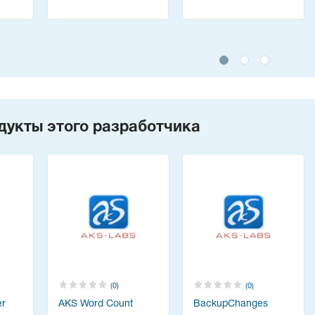
дукты этого разработчика
(0)
(0)
er
AKS Word Count
BackupChanges