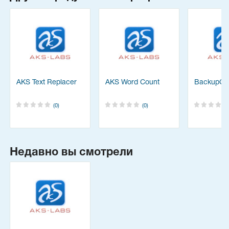
AKS Text Replacer
AKS Word Count
BackupCh
(0)
(0)
Недавно вы смотрели