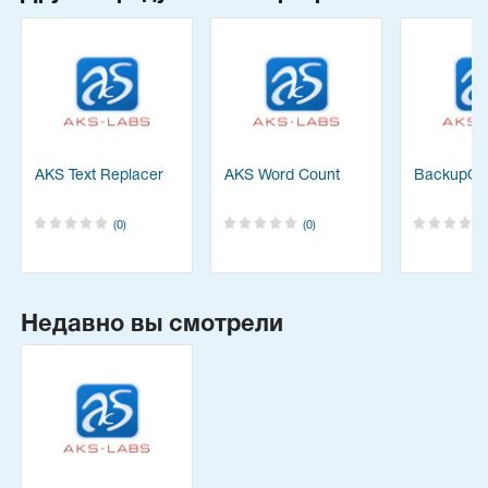
AKS Text Replacer
AKS Word Count
BackupCh
(0)
(0)
Недавно вы смотрели