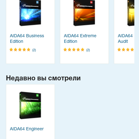
AIDA64 Business
AIDA64 Extreme
AIDA64 Ne
Edition
Edition
Audit
(2)
(2)
Недавно вы смотрели
AIDA64 Engineer