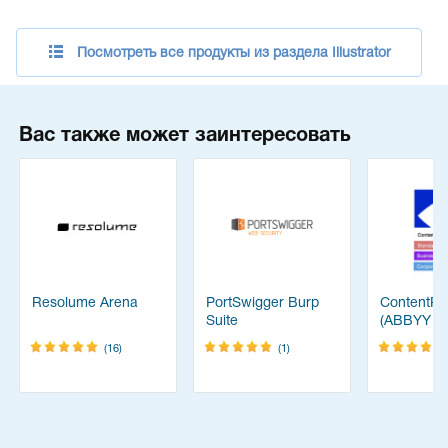
Посмотреть все продукты из раздела Illustrator
Вас также может заинтересовать
Resolume Arena
PortSwigger Burp
ContentRe
Suite
(ABBYY
FineReade
(16)
(1)